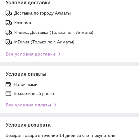
Условия доставки
Доставка по городу Алматы
Казпочта
Яндекс Доставка (Только по г. Алматы)
inDriver (Только по г. Алматы)
Все условия доставки
Условия оплаты
Наличными
Безналичный расчет
Все условия оплаты
Условия возврата
Возврат товара в течение 14 дней за счет покупателя