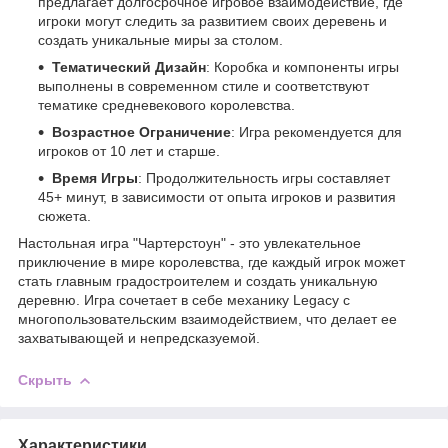
предлагает долгосрочное игровое взаимодействие, где
игроки могут следить за развитием своих деревень и
создать уникальные миры за столом.
Тематический Дизайн
: Коробка и компоненты игры
выполнены в современном стиле и соответствуют
тематике средневекового королевства.
Возрастное Ограничение
: Игра рекомендуется для
игроков от 10 лет и старше.
Время Игры
: Продолжительность игры составляет
45+ минут, в зависимости от опыта игроков и развития
сюжета.
Настольная игра "Чартерстоун" - это увлекательное
приключение в мире королевства, где каждый игрок может
стать главным градостроителем и создать уникальную
деревню. Игра сочетает в себе механику Legacy с
многопользовательским взаимодействием, что делает ее
захватывающей и непредсказуемой.
Скрыть
Характеристики