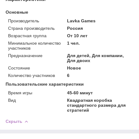
Основные
Производитель
Lavka Games
Страна производитель
Россия
Возрастная группа
От 10 лет
Минимальное количество
1 чел.
участников
Предназначение
Для детей, Для компании,
Для двоих
Состояние
Новое
Количество участников
6
Пользовательские характеристики
Время игры
45-60 минут
Вид
Квадратная коробка
стандартного размера для
стратегий
Скрыть