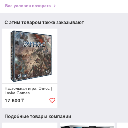
Все условия возврата
С этим товаром также заказывают
Настольная игра: Этнос |
Lavka Games
17 600
₸
Подобные товары компании