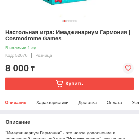
Настольная игра: Имаджинариум Гармония |
Cosmodrome Games
В наличии 1 ед.
Код: 52076
Розница
8 000
₸
Купить
Описание
Характеристики
Доставка
Оплата
Усл
Описание
"Имаджинариум Гармония" - это новое дополнение к
популярной настольной игре "Имаджинариум", созданное