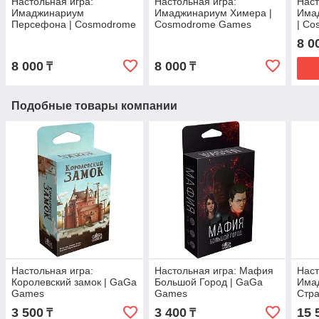
Настольная игра:
Настольная игра:
Наст
Имаджинариум
Имаджинариум Химера |
Има
Персефона | Cosmodrome
Cosmodrome Games
| C
Games
8 0
8 000
8 000
₸
₸
Подобные товары компании
Настольная игра:
Настольная игра: Мафия
Наст
Королевский замок | GaGa
Большой Город | GaGa
Има
Games
Games
Стр
Gam
3 500
3 400
15 
₸
₸