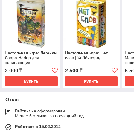
Настольная игра: Легенды
Настольная игра: Нет
Наст
Лаара Набор для
слов | Хоббиворлд
Манч
начинающих |
гонк
Хоббиворлд
2 000
2 500
6 5
₸
₸
Купить
Купить
О нас
Рейтинг не сформирован
Менее 5 отзывов за последний год
Работает с 15.02.2012