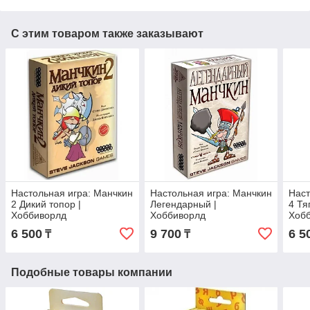
С этим товаром также заказывают
Настольная игра: Манчкин
Настольная игра: Манчкин
Наст
2 Дикий топор |
Легендарный |
4 Тя
Хоббиворлд
Хоббиворлд
Хоб
6 500
9 700
6 5
₸
₸
Подобные товары компании