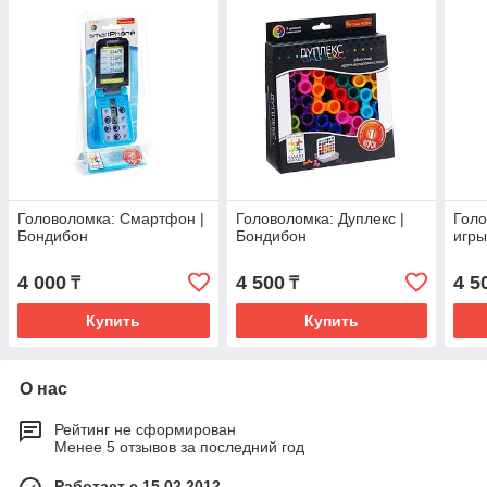
Головоломка: Смартфон |
Головоломка: Дуплекс |
Голо
Бондибон
Бондибон
игры
4 000
4 500
4 5
₸
₸
Купить
Купить
О нас
Рейтинг не сформирован
Менее 5 отзывов за последний год
Работает с 15.02.2012