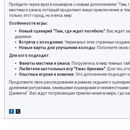
Пройдите через врата кошмаров с новым дополнением "Там, г
мистики и ужаса, который продолжит ваше приключение в те
только этот город, но и весь мир.
Особенности игры:
Новый сценарий "Там, где ждет погибель":
Вас ждет з
деревне.
Встреча с козодоями:
Чириканье этих странных создани
Новые карты для улучшения колоды:
Пополните свою 
Для кого подходит:
Фанаты мистики и ужаса:
Погрузитесь в мир темных та
Любители настольных игр "Ужас Аркхэма":
Для тех, кт
Опытные игроки и новички:
Это дополнение подходит как
Продолжите свое расследование в рамках седьмого сценария "
древними ритуалами, ожившими кошмарами и неизвестными с
Данвича". Вас ждут потрясающие приключения в мире, где к