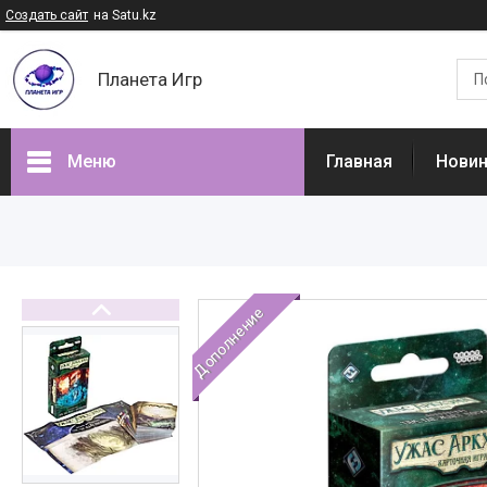
Создать сайт
на Satu.kz
Планета Игр
Меню
Главная
Нови
Наши товары
Доставка и оплата
Отзывы
Дополнение
О нас
Часто задаваемые вопросы