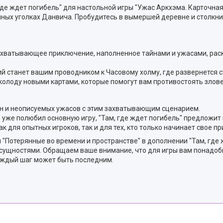
де ждет погибель" для настольной игры "Ужас Аркхэма. Карточная
мных уголках Данвича. Пробудитесь в вымершей деревне и столкни
ахватывающее приключение, наполненное тайнами и ужасами, рас
й станет вашим проводником к Часовому холму, где развернется 
колоду новыми картами, которые помогут вам противостоять злов
йн и неописуемых ужасов с этим захватывающим сценарием.
о уже полюбил основную игру, "Там, где ждет погибель" предложит
 для опытных игроков, так и для тех, кто только начинает свое п
Потерянные во времени и пространстве" в дополнении "Там, где ж
ущностями. Обращаем ваше внимание, что для игры вам понадоби
аждый шаг может быть последним.