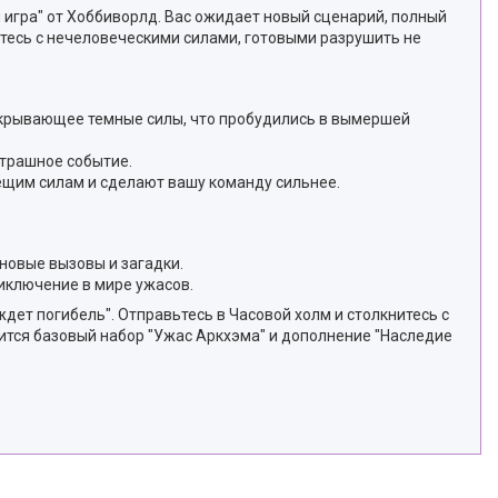
 игра" от Хоббиворлд. Вас ожидает новый сценарий, полный
тесь с нечеловеческими силами, готовыми разрушить не
крывающее темные силы, что пробудились в вымершей
страшное событие.
ещим силам и сделают вашу команду сильнее.
 новые вызовы и загадки.
риключение в мире ужасов.
дет погибель". Отправьтесь в Часовой холм и столкнитесь с
тся базовый набор "Ужас Аркхэма" и дополнение "Наследие