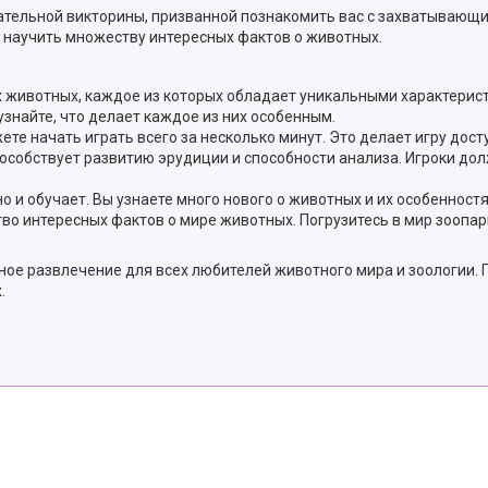
ательной викторины, призванной познакомить вас с захватывающи
и научить множеству интересных фактов о животных.
 животных, каждое из которых обладает уникальными характеристи
узнайте, что делает каждое из них особенным.
ете начать играть всего за несколько минут. Это делает игру досту
пособствует развитию эрудиции и способности анализа. Игроки д
но и обучает. Вы узнаете много нового о животных и их особенност
о интересных фактов о мире животных. Погрузитесь в мир зоопарко
ное развлечение для всех любителей животного мира и зоологии. 
.