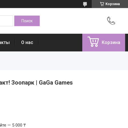
Корзина
акты
О нас
Корзина
акт! Зоопарк | GaGa Games
те — 5 000 ₸