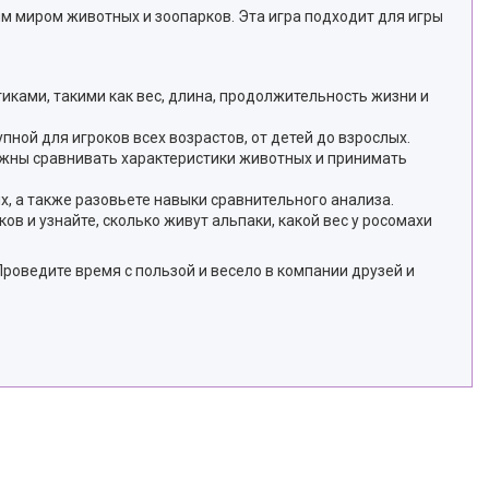
м миром животных и зоопарков. Эта игра подходит для игры
ками, такими как вес, длина, продолжительность жизни и
пной для игроков всех возрастов, от детей до взрослых.
олжны сравнивать характеристики животных и принимать
ях, а также разовьете навыки сравнительного анализа.
в и узнайте, сколько живут альпаки, какой вес у росомахи
Проведите время с пользой и весело в компании друзей и