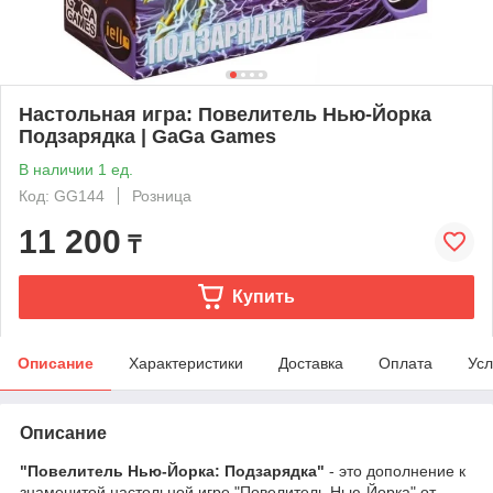
Настольная игра: Повелитель Нью-Йорка
Подзарядка | GaGa Games
В наличии 1 ед.
Код: GG144
Розница
11 200
₸
Купить
Описание
Характеристики
Доставка
Оплата
Усл
Описание
"Повелитель Нью-Йорка: Подзарядка"
- это дополнение к
знаменитой настольной игре "Повелитель Нью-Йорка" от