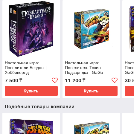
Настольная игра:
Настольная игра:
Наст
Повелители Бездны |
Повелитель Токио
Пове
Хоббиворлд
Подзарядка | GaGa
GaG
Games
7 500
11 200
30 
₸
₸
Купить
Купить
Подобные товары компании