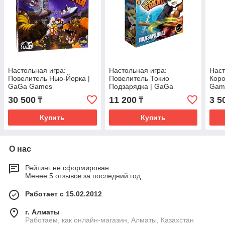
Настольная игра:
Настольная игра:
Наст
Повелитель Нью-Йорка |
Повелитель Токио
Коро
GaGa Games
Подзарядка | GaGa
Gam
Games
30 500
11 200
3 5
₸
₸
Купить
Купить
О нас
Рейтинг не сформирован
Менее 5 отзывов за последний год
Работает с 15.02.2012
г. Алматы
Работаем, как онлайн-магазин, Алматы, Казахстан