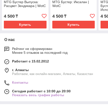
MTG Бустер Выпуска:
MTG Бустер: Иксалан |
MTG
Расцвет Зендикара | WotC
WotC
Буст
Испо
4 500
4 500
4 5
₸
₸
Купить
Купить
О нас
Рейтинг не сформирован
Менее 5 отзывов за последний год
Работает с 15.02.2012
г. Алматы
Работаем, как онлайн-магазин, Алматы, Казахстан
Контакты
Сегодня работает с 10:00 до 20:00
Показать весь график работы