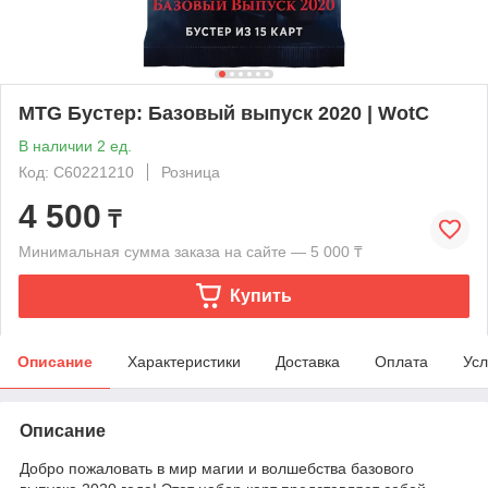
MTG Бустер: Базовый выпуск 2020 | WotC
В наличии 2 ед.
Код: C60221210
Розница
4 500
₸
Минимальная сумма заказа на сайте — 5 000 ₸
Купить
Описание
Характеристики
Доставка
Оплата
Усл
Описание
Добро пожаловать в мир магии и волшебства базового