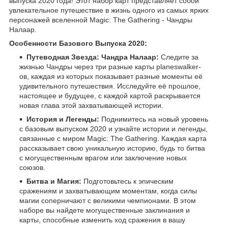
выпуска 2020 года! Этот набор карт представляет собой
увлекательное путешествие в жизнь одного из самых ярких
персонажей вселенной Magic: The Gathering - Чандры
Налаар.
Особенности Базового Выпуска 2020:
Путеводная Звезда: Чандра Налаар:
Следите за
жизнью Чандры через три разные карты planeswalker-
ов, каждая из которых показывает разные моменты её
удивительного путешествия. Исследуйте её прошлое,
настоящее и будущее, с каждой картой раскрывается
новая глава этой захватывающей истории.
История и Легенды:
Поднимитесь на новый уровень
с базовым выпуском 2020 и узнайте истории и легенды,
связанные с миром Magic: The Gathering. Каждая карта
рассказывает свою уникальную историю, будь то битва
с могущественным врагом или заключение новых
союзов.
Битва и Магия:
Подготовьтесь к эпическим
сражениям и захватывающим моментам, когда силы
магии соперничают с великими чемпионами. В этом
наборе вы найдете могущественные заклинания и
карты, способные изменить ход сражения в вашу