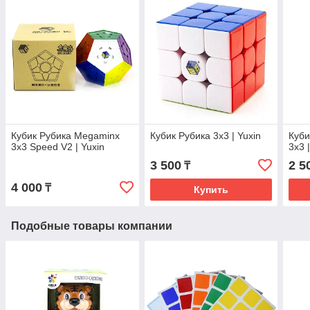
Кубик Рубика Megaminx
Кубик Рубика 3х3 | Yuxin
Куби
3х3 Speed V2 | Yuxin
3х3 
3 500
2 5
₸
4 000
₸
Купить
Подобные товары компании