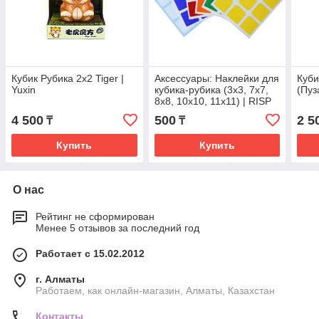
Кубик Рубика 2x2 Tiger |
Аксессуары: Наклейки для
Куби
Yuxin
кубика-рубика (3x3, 7x7,
(Пуз
8x8, 10x10, 11x11) | RISP
4 500
500
2 5
₸
₸
Купить
Купить
О нас
Рейтинг не сформирован
Менее 5 отзывов за последний год
Работает с 15.02.2012
г. Алматы
Работаем, как онлайн-магазин, Алматы, Казахстан
Контакты