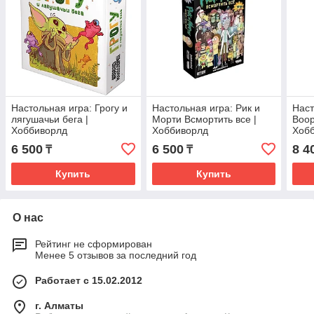
Настольная игра: Грогу и
Настольная игра: Рик и
Наст
лягушачьи бега |
Морти Всмортить все |
Воор
Хоббиворлд
Хоббиворлд
Хоб
6 500
6 500
8 4
₸
₸
Купить
Купить
О нас
Рейтинг не сформирован
Менее 5 отзывов за последний год
Работает с 15.02.2012
г. Алматы