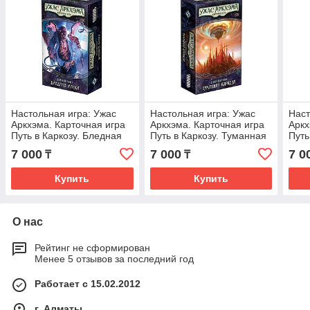
Настольная игра: Ужас
Настольная игра: Ужас
Наст
Аркхэма. Карточная игра
Аркхэма. Карточная игра
Аркх
Путь в Каркозу. Бледная
Путь в Каркозу. Туманная
Путь
маска | Хоббиворлд
Каркоза | Хоббиворлд
чёрн
7 000
7 000
7 0
₸
₸
Хоб
Купить
Купить
О нас
Рейтинг не сформирован
Менее 5 отзывов за последний год
Работает с 15.02.2012
г. Алматы