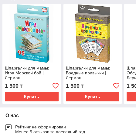
Шпаргалки для мамы:
Шпаргалки для мамы:
Шпар
Игра Морской бой |
Вредные привычки |
Обсу
Лерман
Лерман
Лер
1 500
1 500
1 5
₸
₸
Купить
Купить
О нас
Рейтинг не сформирован
Менее 5 отзывов за последний год