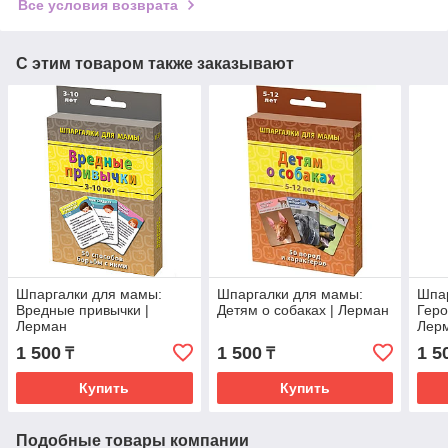
Все условия возврата
С этим товаром также заказывают
Шпаргалки для мамы:
Шпаргалки для мамы:
Шпар
Вредные привычки |
Детям о собаках | Лерман
Геро
Лерман
Лер
1 500
1 500
1 5
₸
₸
Купить
Купить
Подобные товары компании