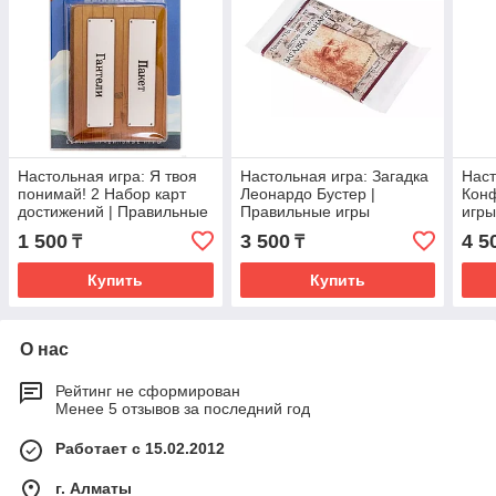
Настольная игра: Я твоя
Настольная игра: Загадка
Наст
понимай! 2 Набор карт
Леонардо Бустер |
Конф
достижений | Правильные
Правильные игры
игр
игры
1 500
3 500
4 5
₸
₸
Купить
Купить
О нас
Рейтинг не сформирован
Менее 5 отзывов за последний год
Работает с 15.02.2012
г. Алматы