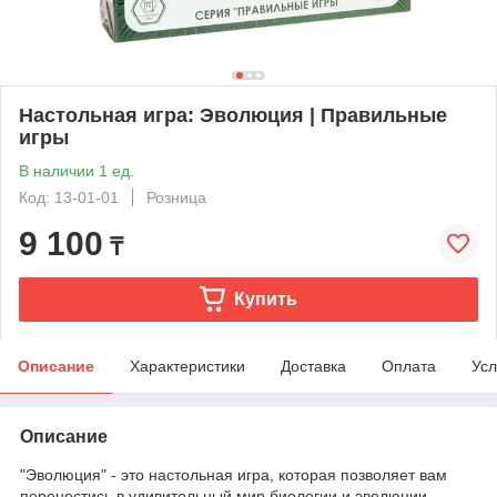
Настольная игра: Эволюция | Правильные
игры
В наличии 1 ед.
Код: 13-01-01
Розница
9 100
₸
Купить
Описание
Характеристики
Доставка
Оплата
Усл
Описание
"Эволюция" - это настольная игра, которая позволяет вам
перенестись в удивительный мир биологии и эволюции,