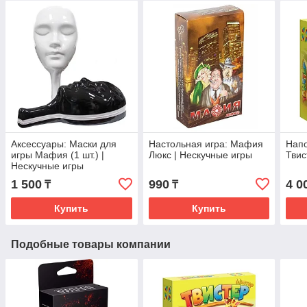
Аксессуары: Маски для
Настольная игра: Мафия
Напо
игры Мафия (1 шт.) |
Люкс | Нескучные игры
Твис
Нескучные игры
1 500
990
4 0
₸
₸
Купить
Купить
Подобные товары компании