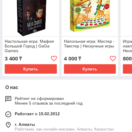
Настольная игра: Мафия
Напольная игра: Мистер -
Игр
Большой Город | GaGa
Твистер | Нескучные игры
накл
Games
Неск
3 400
4 000
800
₸
₸
Купить
Купить
О нас
Рейтинг не сформирован
Менее 5 отзывов за последний год
Работает с 15.02.2012
г. Алматы
Работаем, как онлайн-магазин, Алматы, Казахстан