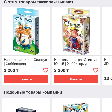
С этим товаром также заказывают
Настольная игра: Свинтус
Настольная игра: Свинтус
Наст
| Хоббиворлд
Юный | Хоббиворлд
3D |
3 200
3 200
₸
₸
13 
Купить
Купить
Подобные товары компании