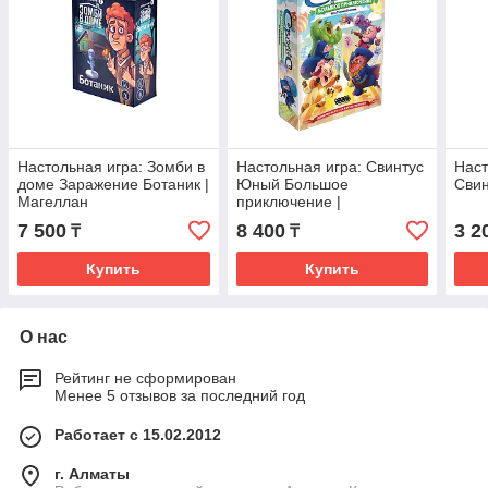
Настольная игра: Зомби в
Настольная игра: Свинтус
Наст
доме Заражение Ботаник |
Юный Большое
Свин
Магеллан
приключение |
Хоббиворлд
7 500
8 400
3 2
₸
₸
Купить
Купить
О нас
Рейтинг не сформирован
Менее 5 отзывов за последний год
Работает с 15.02.2012
г. Алматы