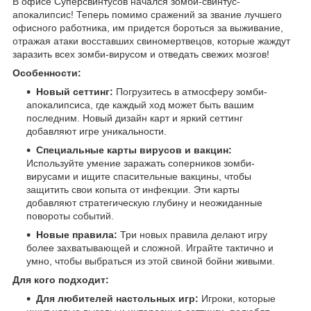
В офисе Суперсвинтусов начался зомби-свинтус-
апокалипсис! Теперь помимо сражений за звание лучшего
офисного работника, им придется бороться за выживание,
отражая атаки восставших свиномертвецов, которые жаждут
заразить всех зомби-вирусом и отведать свежих мозгов!
Особенности:
Новый сеттинг:
Погрузитесь в атмосферу зомби-
апокалипсиса, где каждый ход может быть вашим
последним. Новый дизайн карт и яркий сеттинг
добавляют игре уникальности.
Специальные карты вирусов и вакцин:
Используйте умение заражать соперников зомби-
вирусами и ищите спасительные вакцины, чтобы
защитить свои копыта от инфекции. Эти карты
добавляют стратегическую глубину и неожиданные
повороты событий.
Новые правила:
Три новых правила делают игру
более захватывающей и сложной. Играйте тактично и
умно, чтобы выбраться из этой свиной бойни живыми.
Для кого подходит:
Для любителей настольных игр:
Игроки, которые