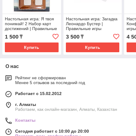
Настольная игра: Я твоя
Настольная игра: Загадка
Наст
понимай! 2 Набор карт
Леонардо Бустер |
Конф
достижений | Правильные
Правильные игры
игр
игры
1 500
3 500
4 5
₸
₸
Купить
Купить
О нас
Рейтинг не сформирован
Менее 5 отзывов за последний год
Работает с 15.02.2012
г. Алматы
Работаем, как онлайн-магазин, Алматы, Казахстан
Контакты
Сегодня работает с 10:00 до 20:00