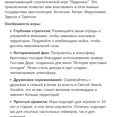
захватывающей стратегической игре "Ордонанс". Это
приключение позволит вам властвовать в пяти важных
государствах крестоносцев: Антиохии, Кипре, Иерусалиме,
Эдессе и Триполи.
Особенности игры:
Глубокая стратегия:
Размещайте ваши отряды и
управляйте войсками, чтобы завоевать ключевые
территории. Подумайте о комбинациях войск, чтобы
достичь максимальной силы.
Исторический фон:
Погрузитесь в атмосферу
Крестовых походов благодаря использованию гравюр
Гюстава Доре, созданных для книги "История крестовых
походов". Ретро-стиль декора и карт создает
неповторимую атмосферу.
Дружеские соревнования:
Соревнуйтесь с
друзьями и семьей в битве за власть в Святой Земле.
Узнайте, кто из вас станет великим полководцем и
завоюет больше территорий.
Простые правила:
Игра подходит для игроков от 10
лет и старше, и она легко изучается. Отлично подходит
как для опытных настольных геймеров, так и для
новичков.