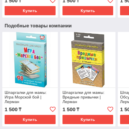
1 500
1 500
1 5
₸
₸
Купить
Купить
Подобные товары компании
Шпаргалки для мамы:
Шпаргалки для мамы:
Шпар
Игра Морской бой |
Вредные привычки |
Обсу
Лерман
Лерман
Лер
1 500
1 500
1 5
₸
₸
Купить
Купить