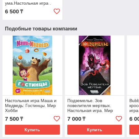
ума.Настольная игра .
Хоббиворлд
6 500
₸
Подобные товары компании
Настольная игра Маша и
Подземелье. Зов
Bubb
Медведь: Гостинцы. Мир
повелителя мертвых.
крос
Хобби
Настольная игра. Мир
игра
Хобби
7 500
7 000
6 0
₸
₸
Купить
Купить