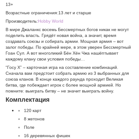
13+
Возрастные ограничения:13 лет и старше
Производитель:
Hobby World
В мире Джаланкc восемь Бессмертных богов никак не могут
поделить власть. Грядёт новая война, а значит, время
создавать союзы и собирать армии. Мощная армия – вот
залог победы. По крайней мере, в этом уверен Бессмертный
Гоан Сул. А вот многоликий Бён Хён Чжа нашёптывает
каждому клану свои условия победы…
“Госу X” – карточная игра на составление комбинаций.
Сначала вам предстоит собрать армию из 3 выбранных для
союза кланов. В конце каждого раунда проходит Великая
битва, где побеждает игрок с более мощной армией. Но
помните: выиграть битву – не значит выиграть войну.
Комплектация
120 карт
8 жетонов
Поле
16 деревянных фишек