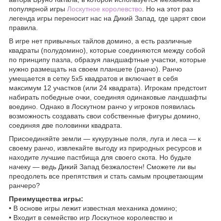
популярной игры
Лоскутное королевство
. Но на этот раз
легенда игры переносит нас на Дикий Запад, где царят свои
правила.
В игре нет привычных тайлов домино, а есть различные
квадраты (полудомино), которые соединяются между собой
по принципу пазла, образуя ландшафтные участки, которые
нужно размещать на своем планшете (ранчо). Ранчо
умещается в сетку 5х5 квадратов и включает в себя
максимум 12 участков (или 24 квадрата). Игрокам предстоит
набирать победные очки, соединяя одинаковые ландшафты
воедино. Однако в Лоскутном ранчо у игроков появилась
возможность создавать свои собственные фигуры домино,
соединяя две половинки квадрата.
Присоединяйте земли — кукурузные поля, луга и леса — к
своему ранчо, извлекайте выгоду из природных ресурсов и
находите лучшие пастбища для своего скота. Но будьте
начеку — ведь Дикий Запад безжалостен! Сможете ли вы
преодолеть все препятствия и стать самым процветающим
ранчеро?
Преимущества игры:
• В основе игры лежит известная механика домино;
• Входит в семейство игр Лоскутное королевство и