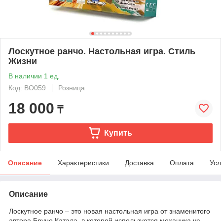
Лоскутное ранчо. Настольная игра. Стиль
Жизни
В наличии 1 ед.
Код: BO059
Розница
18 000
₸
Купить
Описание
Характеристики
Доставка
Оплата
Усл
Описание
Лоскутное ранчо – это новая настольная игра от знаменитого
автора Бруно Катала, в которой используется механика из