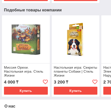
Подобные товары компании
Миссия Орехи.
Настольная игра: Секреты
Наст
Настольная игра. Стиль
планеты Собаки | Стиль
Эле
Жизни
Жизни
Нару
Сти
4 000
3 200
2 7
₸
₸
Купить
Купить
О нас