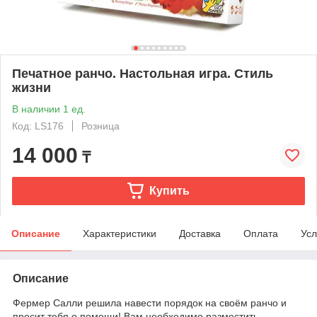
Печатное ранчо. Настольная игра. Стиль
жизни
В наличии 1 ед.
Код: LS176
Розница
14 000
₸
Купить
Описание
Характеристики
Доставка
Оплата
Усл
Описание
Фермер Салли решила навести порядок на своём ранчо и
просит тебя о помощи! Вам необходимо разместить