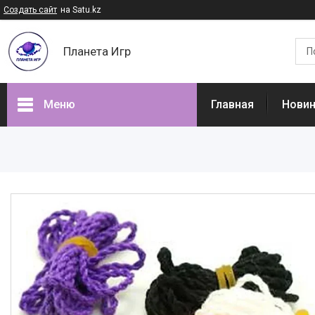
Создать сайт
на Satu.kz
Планета Игр
Меню
Главная
Нови
Наши товары
Доставка и оплата
Отзывы
О нас
Часто задаваемые вопросы