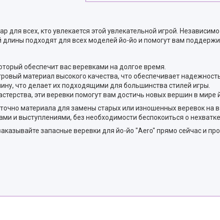
ар для всех, кто увлекается этой увлекательной игрой. Независим
 длины подходят для всех моделей йо-йо и помогут вам поддержи
 который обеспечит вас веревками на долгое время.
ровый материал высокого качества, что обеспечивает надежность
ину, что делает их подходящими для большинства стилей игры.
стерства, эти веревки помогут вам достичь новых вершин в мире й
таточно материала для замены старых или изношенных веревок на 
ми и выступлениями, без необходимости беспокоиться о нехватке
 заказывайте запасные веревки для йо-йо "Aero" прямо сейчас и 