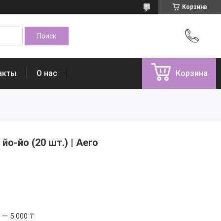
Корзина
акты
О нас
Корзина
йо-йо (20 шт.) | Aero
 — 5 000 ₸