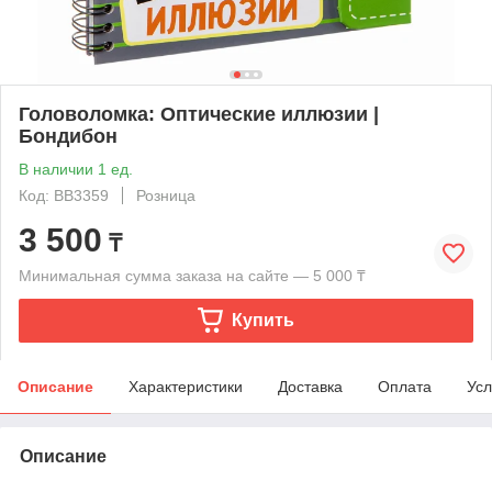
Головоломка: Оптические иллюзии |
Бондибон
В наличии 1 ед.
Код: BB3359
Розница
3 500
₸
Минимальная сумма заказа на сайте — 5 000 ₸
Купить
Описание
Характеристики
Доставка
Оплата
Усл
Описание