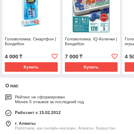
Головоломка: Смартфон |
Головоломка: IQ-Колечки |
Голо
Бондибон
Бондибон
игры
4 000
7 000
4 5
₸
₸
Купить
Купить
О нас
Рейтинг не сформирован
Менее 5 отзывов за последний год
Работает с 15.02.2012
г. Алматы
Работаем, как онлайн-магазин, Алматы, Казахстан