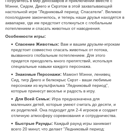
Погрузитесь в мир динозавров и приключений вместе с
Мэнни, Сидом, Диего и Скрэтом в этой захватывающей
настольной игре "Ледниковый период: Спасатели". Великое
похолодание закончилось, и теперь наши друзья находятся в
аквапарке, где им предстоит столкнуться с глобальным
потеплением и спасать животных от наводнения.
Особенности игры:
Спасение Животных:
Вам и вашим друзьям-игрокам
предстоит совместно спасать животных от потока,
вызванного глобальным потеплением. Для этого
придется преодолеть много препятствий, используя
специальные навыки каждого персонажа.
Знакомые Персонажи:
Мамонт Мэнни, ленивец
Сид, тигр Диего и белкокрыс Скрэт - ваши любимые
персонажи из мультфильма "Ледниковый период",
которые принесут веселье и радость в игру.
Для Всей Семьи:
Игра предназначена для
маленьких детей, которые умеют считать до десяти, и
их родителей. Она подходит для 2-4 игроков и создает
отличную атмосферу соревнования и сотрудничества.
Быстрые Раунды:
Каждый раунд игры занимает
всего 20 минут, что делает "Ледниковый период: