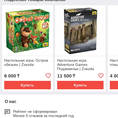
Настольная игра: Остров
Настольная игра:
Наст
обезьян | Zvezda
Adventure Games
пташ
Подземелье | Zvezda
6 000
11 500
4 0
₸
₸
Купить
Купить
О нас
Рейтинг не сформирован
Менее 5 отзывов за последний год