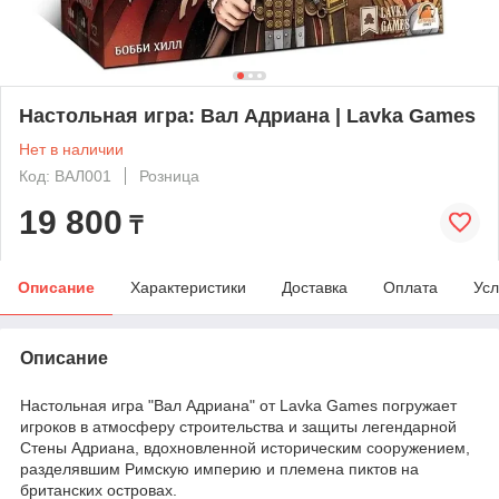
Настольная игра: Вал Адриана | Lavka Games
Нет в наличии
Код: ВАЛ001
Розница
19 800
₸
Описание
Характеристики
Доставка
Оплата
Усл
Описание
Настольная игра "Вал Адриана" от Lavka Games погружает
игроков в атмосферу строительства и защиты легендарной
Стены Адриана, вдохновленной историческим сооружением,
разделявшим Римскую империю и племена пиктов на
британских островах.