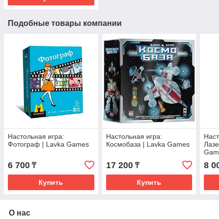
Подобные товары компании
Настольная игра:
Настольная игра:
Наст
Фотограф | Lavka Games
Космобаза | Lavka Games
Лазе
Gam
6 700
17 200
8 0
₸
₸
Купить
Купить
О нас