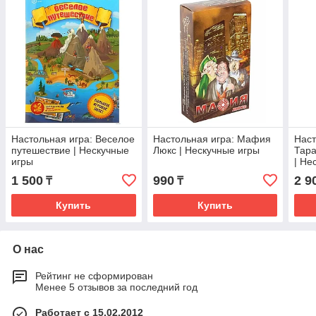
Настольная игра: Веселое
Настольная игра: Мафия
Наст
путешествие | Нескучные
Люкс | Нескучные игры
Тара
игры
| Не
1 500
990
2 9
₸
₸
Купить
Купить
О нас
Рейтинг не сформирован
Менее 5 отзывов за последний год
Работает с 15.02.2012