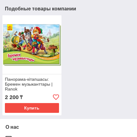
Подобные товары компании
Панорама-кітапшасы:
Бремен музыканттары |
Ranok
2 200
₸
Купить
О нас