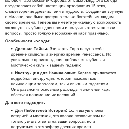
колодой Таро Висконти-Сфорца от Сима Лэнд. Эта колода
представляет собой настоящий артефакт из 15 века,
олицетворение древних тайн и мудрости. Созданная вручную
в Милане, она была доступна только богатейшим людям
своего времени. Теперь вы имеете уникальную возможность
заглянуть в глубины древности и получить ответы на свои
вопросы, просто толкую изображения карт правильно.
Особенности колоды:
Древние Тайны:
Эти карты Таро несут в себе
древние символы и энергию времен Ренессанса. Их
уникальное происхождение добавляет глубины и
мистической силы к вашему гаданию.
Инструкция для Начинающих:
Картам прилагается
подробная инструкция, которая поможет как
начинающим тарологам, так и опытным гадателям.
Она разъяснит основные расклады и значения карт,
облегчая понимание их посланий.
Для кого подходит:
Для Любителей Истории:
Если вы увлечены
историей и мистикой, эта колода позволит вам не
только узнать ответы на ваши вопросы, но и
погрузиться в атмосферу древних времен.