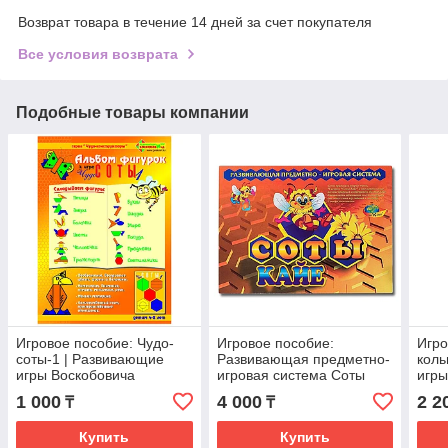
Возврат товара в течение 14 дней за счет покупателя
Все условия возврата
Подобные товары компании
Игровое пособие: Чудо-
Игровое пособие:
Игро
соты-1 | Развивающие
Развивающая предметно-
коль
игры Воскобовича
игровая система Соты
игры
Кайе | Корвет
1 000
4 000
2 2
₸
₸
Купить
Купить