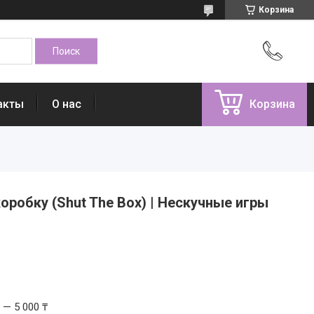
Корзина
акты
О нас
Корзина
оробку (Shut The Box) | Нескучные игры
 — 5 000 ₸