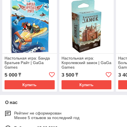
Настольная игра: Банда
Настольная игра:
Наст
Братьев Райт | GaGa
Королевский замок | GaGa
Боль
Games
Games
Gam
5 000
3 500
3 4
₸
₸
Купить
Купить
О нас
Рейтинг не сформирован
Менее 5 отзывов за последний год