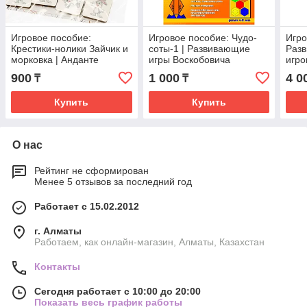
Игровое пособие:
Игровое пособие: Чудо-
Игро
Крестики-нолики Зайчик и
соты-1 | Развивающие
Раз
морковка | Анданте
игры Воскобовича
игро
Кайе
900
1 000
4 0
₸
₸
Купить
Купить
О нас
Рейтинг не сформирован
Менее 5 отзывов за последний год
Работает с 15.02.2012
г. Алматы
Работаем, как онлайн-магазин, Алматы, Казахстан
Контакты
Сегодня работает с 10:00 до 20:00
Показать весь график работы