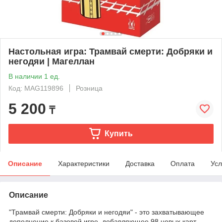
Настольная игра: Трамвай смерти: Добряки и
негодяи | Магеллан
В наличии 1 ед.
Код: MAG119896
Розница
5 200
₸
Купить
Описание
Характеристики
Доставка
Оплата
Усл
Описание
"Трамвай смерти: Добряки и негодяи" - это захватывающее
дополнение к базовой игре, добавляющее 98 новых карт