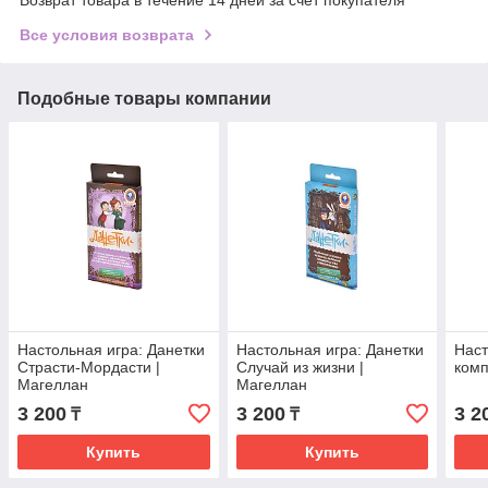
Все условия возврата
Подобные товары компании
Настольная игра: Данетки
Настольная игра: Данетки
Наст
Страсти-Мордасти |
Случай из жизни |
комп
Магеллан
Магеллан
3 200
3 200
3 2
₸
₸
Купить
Купить