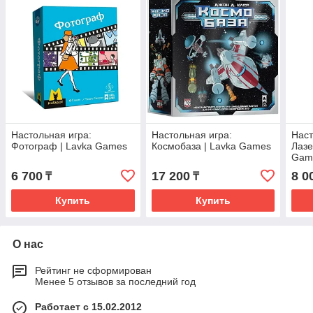
Настольная игра:
Настольная игра:
Наст
Фотограф | Lavka Games
Космобаза | Lavka Games
Лазе
Gam
6 700
17 200
8 0
₸
₸
Купить
Купить
О нас
Рейтинг не сформирован
Менее 5 отзывов за последний год
Работает с 15.02.2012