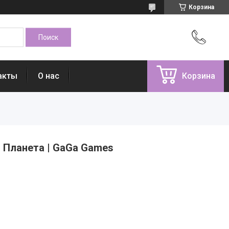
Корзина
акты
О нас
Корзина
 Планета | GaGa Games