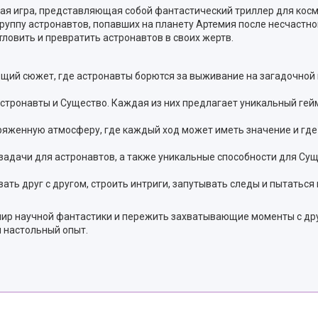
ая игра, представляющая собой фантастический триллер для косми
руппу астронавтов, попавших на планету Артемия после несчастног
тловить и превратить астронавтов в своих жертв.
ющий сюжет, где астронавты борются за выживание на загадочной 
 астронавты и Существо. Каждая из них предлагает уникальный геймп
пряженную атмосферу, где каждый ход может иметь значение и где
 задачи для астронавтов, а также уникальные способности для Су
вать друг с другом, строить интриги, запутывать следы и пытаться
мир научной фантастики и пережить захватывающие моменты с дру
й настольный опыт.