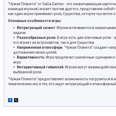
"Чужая Планета" от GaGa Games - это захватывающая карточн
команда игроков) играет против другого, представляя собой г
как один игрок принимает роль Существа, которое пытается о
Основные особенности игры:
Интригующий сюжет
: Игроки втягиваются в захватыва
задачи.
Разнообразные роли
: В игре есть две ключевые роли -
кто играет за астронавтов, так и для Существа.
Напряженная атмосфера
: "Чужая Планета" создает на
достижения своих целей.
Вариативность
: Игра предлагает различные сценарии и
игре.
Интерактивный геймплей
: Игроки могут взаимодейство
выбранной роли.
"Чужая Планета" предоставляет возможность погрузиться в 
тематических игр и тех, кто ищет интригующий и атмосферны