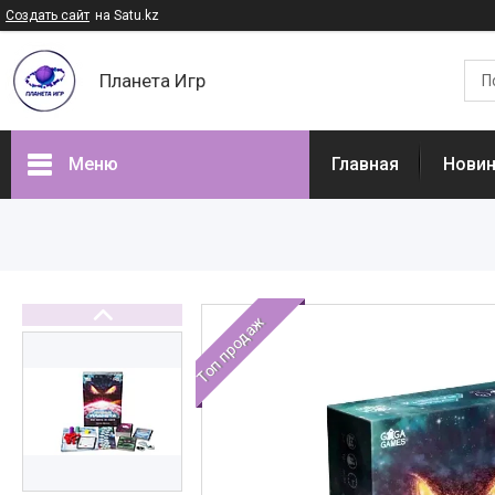
Создать сайт
на Satu.kz
Планета Игр
Меню
Главная
Нови
Наши товары
Доставка и оплата
Отзывы
Топ продаж
О нас
Часто задаваемые вопросы