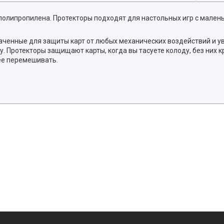
 полипропилена. Протекторы подходят для настольных игр с мален
аченные для защиты карт от любых механических воздействий и у
у. Протекторы защищают карты, когда вы тасуете колоду, без них к
нее перемешивать.