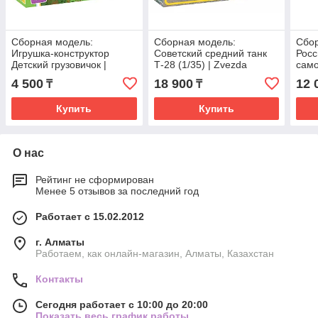
Сборная модель:
Сборная модель:
Сбор
Игрушка-конструктор
Советский средний танк
Росс
Детский грузовичок |
Т-28 (1/35) | Zvezda
само
Zvezda
Zve
4 500
18 900
12 
₸
₸
Купить
Купить
О нас
Рейтинг не сформирован
Менее 5 отзывов за последний год
Работает с 15.02.2012
г. Алматы
Работаем, как онлайн-магазин, Алматы, Казахстан
Контакты
Сегодня работает с 10:00 до 20:00
Показать весь график работы