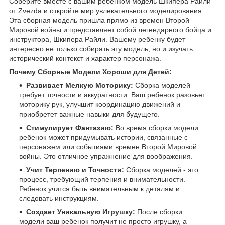
Соберите вместе с вашим ребенком модель Шкипера Райли
от Zvezda и откройте мир увлекательного моделирования.
Эта сборная модель пришла прямо из времен Второй
Мировой войны и представляет собой легендарного бойца и
инструктора, Шкипера Райли. Вашему ребенку будет
интересно не только собирать эту модель, но и изучать
исторический контекст и характер персонажа.
Почему Сборные Модели Хороши для Детей:
Развивает Мелкую Моторику:
Сборка моделей
требует точности и аккуратности. Ваш ребенок разовьет
моторику рук, улучшит координацию движений и
приобретет важные навыки для будущего.
Стимулирует Фантазию:
Во время сборки модели
ребенок может придумывать истории, связанные с
персонажем или событиями времен Второй Мировой
войны. Это отличное упражнение для воображения.
Учит Терпению и Точности:
Сборка моделей - это
процесс, требующий терпения и внимательности.
Ребенок учится быть внимательным к деталям и
следовать инструкциям.
Создает Уникальную Игрушку:
После сборки
модели ваш ребенок получит не просто игрушку, а