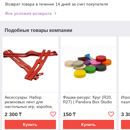
Возврат товара в течение 14 дней за счет покупателя
Все условия возврата
Подобные товары компании
Аксессуары: Набор
Фишка-ресурс: Круг (R20,
Игро
резиновых лент для
R27) | Pandora Box Studio
пазл
настольных игр, коробок,
книг (22,5*22,5 см.) |
2 300
150
3 3
₸
₸
Pandora Box Studio
Купить
Купить