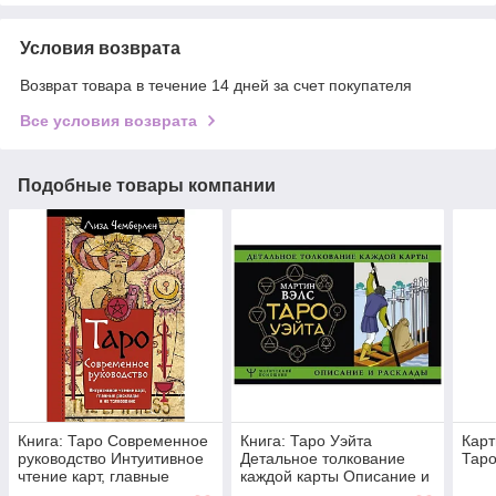
Условия возврата
Возврат товара в течение 14 дней за счет покупателя
Все условия возврата
Подобные товары компании
Книга: Таро Современное
Книга: Таро Уэйта
Карт
руководство Интуитивное
Детальное толкование
Таро
чтение карт, главные
каждой карты Описание и
расклады и их толкование
расклады | Мартин Вэлс ,