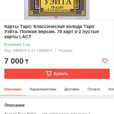
Карты Таро: Классическая колода Таро
Уэйта. Полная версия. 78 карт и 2 пустые
карты | АСТ
В наличии 1 ед.
Код: ISBN978-5-17-138966-6
Розница
7 000
₸
Купить
Описание
Характеристики
Доставка
Оплата
Усл
Описание
Колода Таро Уэйта — это исторически известная и