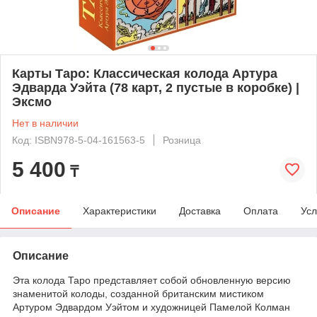
Карты Таро: Классическая колода Артура
Эдварда Уэйта (78 карт, 2 пустые в коробке) |
Эксмо
Нет в наличии
Код: ISBN978-5-04-161563-5
Розница
5 400
₸
Описание
Характеристики
Доставка
Оплата
Усл
Описание
Эта колода Таро представляет собой обновленную версию
знаменитой колоды, созданной британским мистиком
Артуром Эдвардом Уэйтом и художницей Памелой Колман