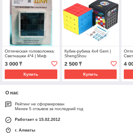
Оптическая головоломка:
Кубик-рубика 4х4 Gem |
Опти
Светнашки 4*4 | Миф
ShengShou
Свет
3 000
2 500
4 0
₸
₸
Купить
Купить
О нас
Рейтинг не сформирован
Менее 5 отзывов за последний год
Работает с 15.02.2012
г. Алматы