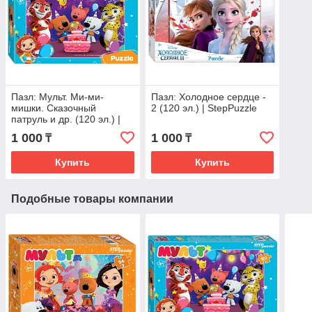
Пазл: Мульт. Ми-ми-
Пазл: Холодное сердце -
мишки. Сказочный
2 (120 эл.) | StepPuzzle
патруль и др. (120 эл.) |
StepPuzzle
1 000
1 000
₸
₸
Купить
Купить
Подобные товары компании