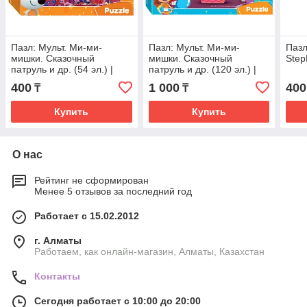
Пазл: Мульт. Ми-ми-
Пазл: Мульт. Ми-ми-
Пазл
мишки. Сказочный
мишки. Сказочный
Step
патруль и др. (54 эл.) |
патруль и др. (120 эл.) |
StepPuzzle
StepPuzzle
400
1 000
400
₸
₸
Купить
Купить
О нас
Рейтинг не сформирован
Менее 5 отзывов за последний год
Работает с 15.02.2012
г. Алматы
Работаем, как онлайн-магазин, Алматы, Казахстан
Контакты
Сегодня работает с 10:00 до 20:00