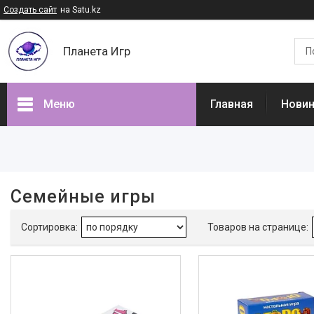
Создать сайт
на Satu.kz
Планета Игр
Меню
Главная
Нови
Фильтры
Цена
Семейные игры
В наличии
Да
2
Производитель
Правильные игры
2