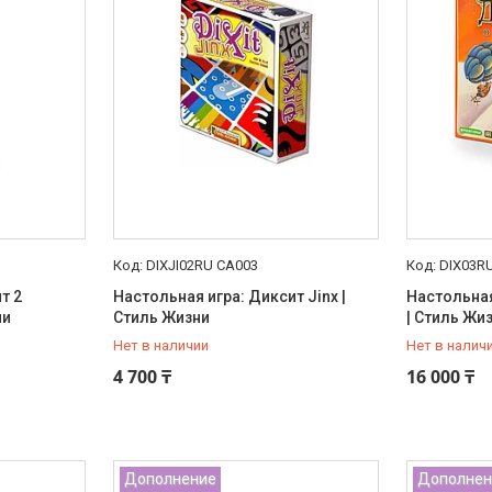
DIXJI02RU CA003
DIX03R
т 2
Настольная игра: Диксит Jinx |
Настольная
ни
Стиль Жизни
| Стиль Жи
Нет в наличии
Нет в налич
+7 (707) 816-14-12
+7 (707) 8
4 700 ₸
16 000 ₸
Дополнение
Дополнен