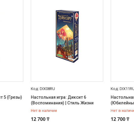
DIX08RU
DIX11R
т 5 (Грезы)
Настольная игра: Диксит 6
Настольная
(Воспоминания) | Стиль Жизни
(Юбилейный
Нет в наличии
Нет в налич
+7 (707) 816-14-12
+7 (707) 8
12 700 ₸
12 700 ₸