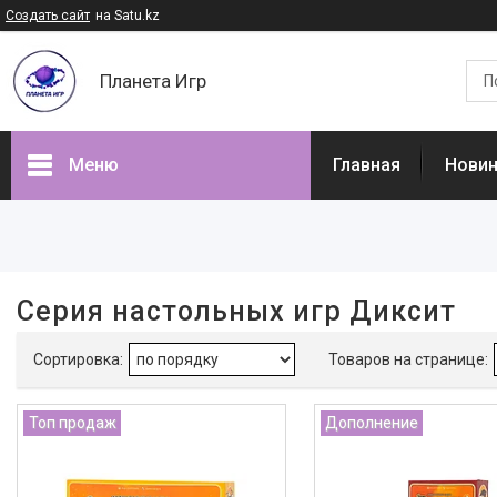
Создать сайт
на Satu.kz
Планета Игр
Меню
Главная
Нови
Фильтры
Цена
Серия настольных игр Диксит
В наличии
Да
2
Производитель
Топ продаж
Дополнение
Стиль Жизни
11