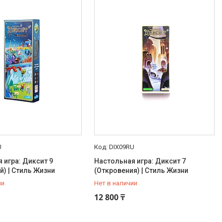
U
DIX09RU
 игра: Диксит 9
Настольная игра: Диксит 7
) | Стиль Жизни
(Откровения) | Стиль Жизни
ии
Нет в наличии
16-14-12
+7 (707) 816-14-12
12 800 ₸