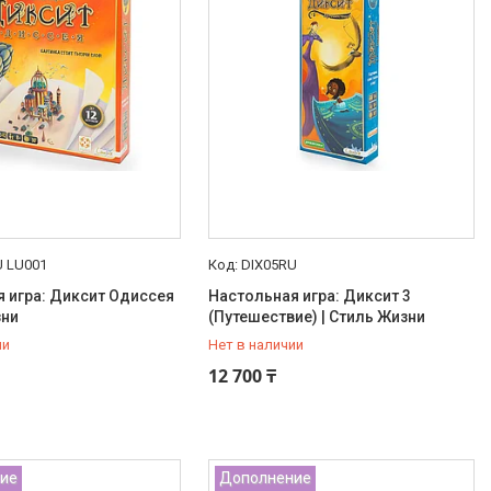
U LU001
DIX05RU
 игра: Диксит Одиссея
Настольная игра: Диксит 3
зни
(Путешествие) | Стиль Жизни
ии
Нет в наличии
16-14-12
+7 (707) 816-14-12
12 700 ₸
ие
Дополнение