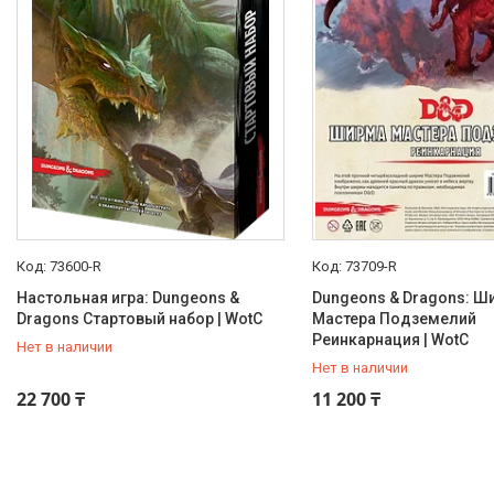
Доставка и оплата
Отзывы
О нас
Часто задаваемые вопросы
73600-R
73709-R
Настольная игра: Dungeons &
Dungeons & Dragons: Ш
Dragons Стартовый набор | WotC
Мастера Подземелий
Реинкарнация | WotC
Нет в наличии
Нет в наличии
+7 (707) 816-14-12
+7 (707) 816-14-12
22 700 ₸
11 200 ₸