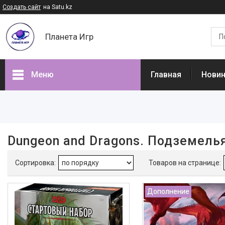
Создать сайт
на Satu.kz
Планета Игр
Меню
Главная
Нови
Фильтры
Цена
Dungeon and Dragons. Подземель
Производитель
Мир хобби
1
Дополнение
Наши товары